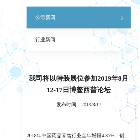
公司新闻
行业新闻
我司将以特装展位参加2019年8月
12-17日博鳌西普论坛
发布时间：2019/8/17
2018年中国药品零售行业全年增幅4.85%，创二